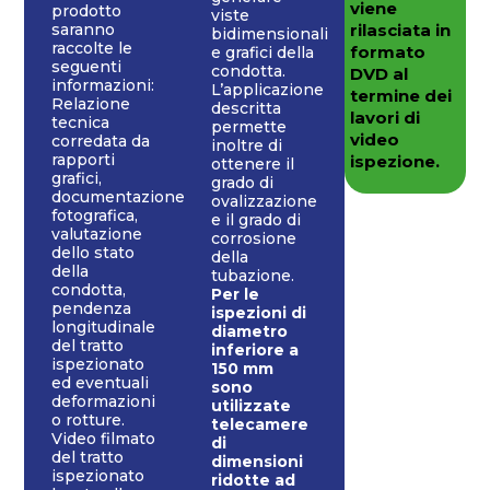
viene
prodotto
viste
saranno
rilasciata in
bidimensionali
raccolte le
formato
e grafici della
seguenti
condotta.
DVD al
informazioni:
L’applicazione
termine dei
Relazione
descritta
lavori di
tecnica
permette
video
corredata da
inoltre di
rapporti
ispezione.
ottenere il
grafici,
grado di
documentazione
ovalizzazione
fotografica,
e il grado di
valutazione
corrosione
dello stato
della
della
tubazione.
condotta,
Per le
pendenza
ispezioni di
longitudinale
diametro
del tratto
inferiore a
ispezionato
150 mm
ed eventuali
sono
deformazioni
utilizzate
o rotture.
telecamere
Video filmato
di
del tratto
dimensioni
ispezionato
ridotte ad