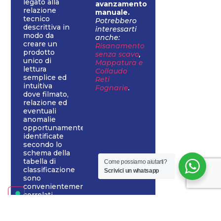
legato alla
avanzamento
relazione
manuale.
tecnico
Potrebbero
descrittiva in
interessarti
modo da
anche:
creare un
Risanamento
prodotto
senza scavo
,
unico di
Mappatura e
lettura
Collaudo
semplice ed
Reti
intuitiva
Fognarie
.
dove filmato,
relazione ed
eventuali
anomalie
opportunamente
identificate
secondo lo
schema della
tabella di
Come possiamo aiutarti?
classificazione
Scrivici un whatsapp
sono
convenientemente
correlati.