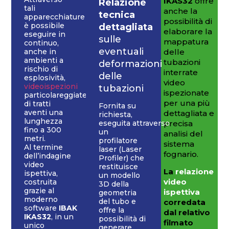
IKAS32
offre
Relazione
tali
anche la
tecnica
apparecchiature
possibilità di
è possibile
dettagliata
elaborare la
eseguire in
sulle
mappatura
continuo,
eventuali
anche in
delle
ambienti a
tubazioni
deformazioni
rischio di
interrate
delle
esplosività,
video
videoispezioni
tubazioni
ispezionate
particolareggiate
per una più
di tratti
Fornita su
aventi una
dettagliata e
richiesta,
lunghezza
eseguita attraverso
precisa
fino a 300
un
analisi del
metri.
profilatore
sistema
Al termine
laser (Laser
fognario.
dell’indagine
Profiler) che
video
restituisce
La
relazione
ispettiva,
un modello
video
costruita
3D della
grazie al
ispettiva
geometria
moderno
del tubo e
corredata
software
IBAK
offre la
dal relativo
IKAS32
, in un
possibilità di
filmato
unico
generare