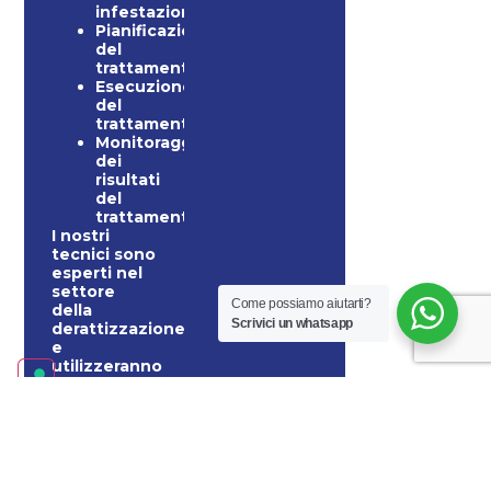
infestazione
Pianificazione
del
trattamento
Esecuzione
del
trattamento
Monitoraggio
dei
risultati
del
trattamento
I nostri
tecnici sono
esperti nel
settore
Come possiamo aiutarti?
della
Scrivici un whatsapp
derattizzazione
e
utilizzeranno
i metodi più
efficaci per
eliminare i
ratti e i topi.
Useremo
prodotti