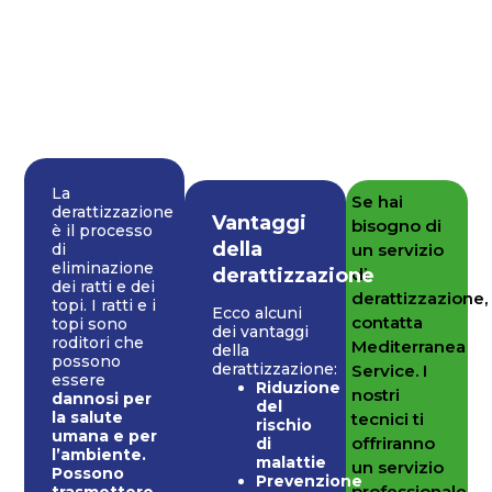
La
Se hai
derattizzazione
Vantaggi
bisogno di
è il processo
della
un servizio
di
eliminazione
derattizzazione
di
dei ratti e dei
derattizzazione,
topi. I ratti e i
Ecco alcuni
contatta
topi sono
dei vantaggi
roditori che
Mediterranea
della
possono
derattizzazione:
Service. I
essere
Riduzione
nostri
dannosi per
del
la salute
tecnici ti
rischio
umana e per
offriranno
di
l’ambiente.
malattie
un servizio
Possono
Prevenzione
professionale