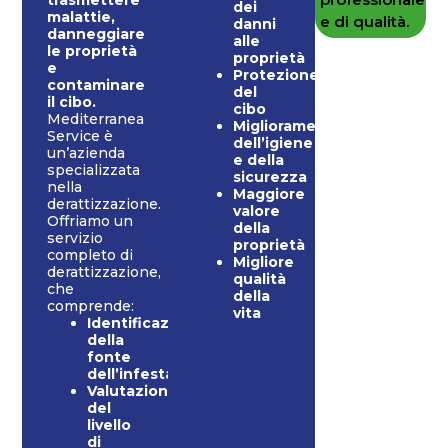
trasmettere
dei
malattie,
e di qualità.
danni
danneggiare
alle
le proprietà
proprietà
e
Protezione
contaminare
del
il cibo.
cibo
Mediterranea
Miglioramento
Service è
dell’igiene
un’azienda
e della
specializzata
sicurezza
nella
Maggiore
derattizzazione.
valore
Offriamo un
della
servizio
proprietà
completo di
Migliore
derattizzazione,
qualità
che
della
comprende:
vita
Identificazione
della
fonte
dell’infestazione
Valutazione
del
livello
di