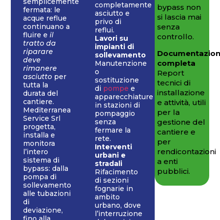
semplicemente
completamente
bypass non
fermata: le
asciutto e
si lascia mai
acque reflue
privo di
senza
continuano a
reflui.
fluire e
il
controllo.
Lavori su
tratto da
impianti di
riparare
Documentazio
sollevamento
deve
completa
Manutenzione
rimanere
o
Report
asciutto
per
sostituzione
tecnici di
tutta la
di
pompe
e
installazione
durata del
apparecchiature
cantiere.
e attività, utili
in stazioni di
Mediterranea
per la
pompaggio
Service Srl
gestione del
senza
progetta,
fermare la
cantiere e
installa e
rete.
per
monitora
Interventi
rendicontazioni
l’intero
urbani e
sistema di
a enti
stradali
bypass: dalla
pubblici.
Rifacimento
pompa di
di sezioni
sollevamento
fognarie in
alle tubazioni
ambito
di
urbano, dove
deviazione,
l’interruzione
fino alla