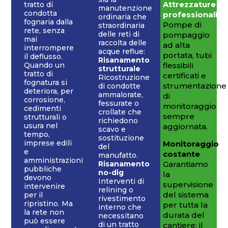
Attrezzature
tratto di
manutenzione
condotta
professionali
ordinaria che
fognaria dalla
Pompe di
straordinaria
rete, senza
delle reti di
pompaggio
mai
raccolta delle
ad alta
interrompere
acque reflue:
portata, tubi
il deflusso.
Risanamento
flessibili
Quando un
strutturale
tratto di
certificati e
Ricostruzione
fognatura si
strumentazione
di condotte
deteriora, per
ammalorate,
di
corrosione,
fessurate o
monitoraggio
cedimenti
crollate che
sempre
strutturali o
richiedono
usura nel
aggiornata.
scavo e
tempo,
sostituzione
imprese edili
Monitoraggio
del
e
costante
manufatto.
amministrazioni
Garantiamo
Risanamento
pubbliche
no-dig
la
devono
Interventi di
supervisione
intervenire
relining o
del sistema
per il
rivestimento
ripristino. Ma
per tutta la
interno che
la rete non
durata del
necessitano
può essere
di un tratto
cantiere: il