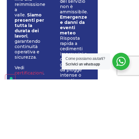
del servizio
reimmissione
non è
a
ammissibile.
valle.
Siamo
Emergenze
presenti per
e danni da
tutta la
eventi
durata dei
meteo
lavori
,
Risposta
garantendo
rapida a
continuità
cedimenti
operativa e
improvvisi o
sicurezza.
Come possiamo aiutarti?
ostruzioni
gravi causate
Scrivici un whatsapp
Vedi
da piogge
certificazioni
.
intense o
eventi
eccezionali.
Appalti
pubblici
Supporto
tecnico per
imprese che
partecipano
a gare
d’appalto
con obbligo
di continuità