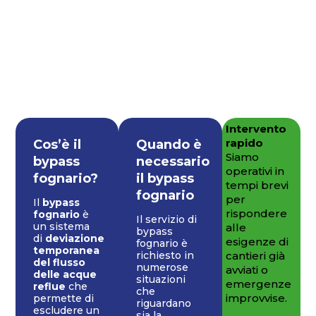
Intervento
rapido
Cos’è il
Quando è
Siamo
bypass
necessario
operativi in
fognario?
il bypass
tempi brevi
fognario
per
Il
bypass
rispondere
fognario
è
Il servizio di
un sistema
alle
bypass
di
deviazione
esigenze di
fognario è
temporanea
cantieri già
richiesto in
del flusso
numerose
avviati o
delle acque
situazioni
emergenze
reflue
che
che
improvvise.
permette di
riguardano
escludere un
sia la